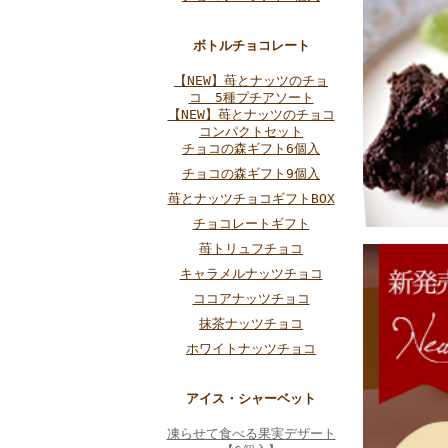
ボトルチョコレート
【NEW】苺とナッツのチョ
コ 5種プチアソート
【NEW】苺とナッツのチョコ
コンパクトセット
チョコの森ギフト6個入
チョコの森ギフト9個入
苺とナッツチョコギフトBOX
チョコレートギフト
苺トリュフチョコ
キャラメルナッツチョコ
ココアナッツチョコ
抹茶ナッツチョコ
ホワイトナッツチョコ
アイス・シャーベット
凍らせて食べる果実デザート