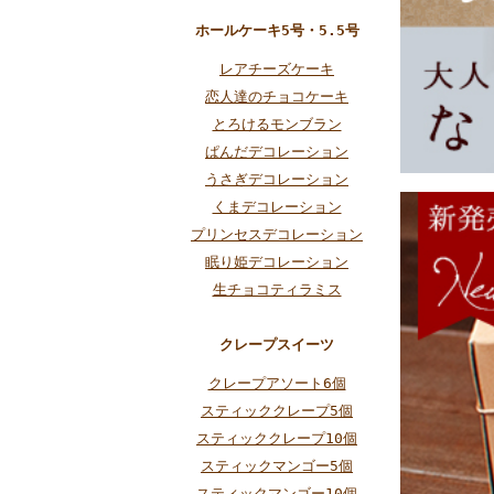
ホールケーキ5号・5.5号
レアチーズケーキ
恋人達のチョコケーキ
とろけるモンブラン
ぱんだデコレーション
うさぎデコレーション
くまデコレーション
プリンセスデコレーション
眠り姫デコレーション
生チョコティラミス
クレープスイーツ
クレープアソート6個
スティッククレープ5個
スティッククレープ10個
スティックマンゴー5個
スティックマンゴー10個